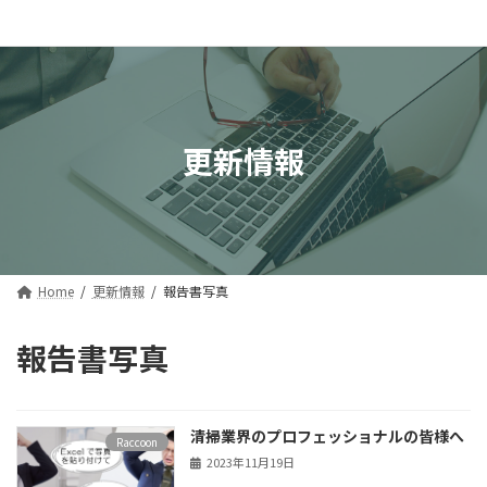
コ
ナ
iTraction株式会社
ン
ビ
テ
ゲ
ン
ー
ツ
シ
へ
ョ
ス
ン
更新情報
キ
に
ッ
移
プ
動
Home
更新情報
報告書写真
報告書写真
清掃業界のプロフェッショナルの皆様へ
Raccoon
2023年11月19日