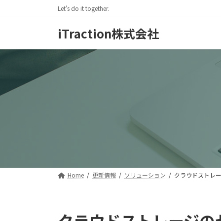
コ
ナ
Let's do it together.
ン
ビ
テ
ゲ
iTraction株式会社
ン
ー
ツ
シ
へ
ョ
ス
ン
キ
に
ッ
移
プ
動
Home
更新情報
ソリューション
クラウドストレ
クラウドストレージの