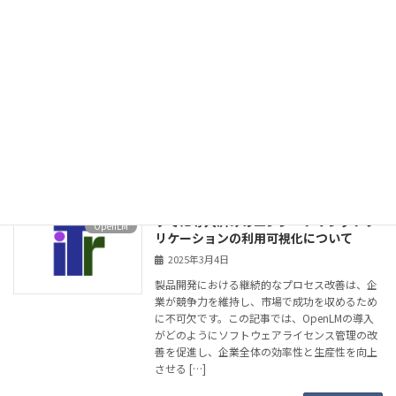
イセンス管理の最適化
2025年3月5日
企業の成長や業務効率化を図る上で、
PDCA（Plan-Do-Check-Act）サイクルは欠かせ
ないフレームワークです。この手法をライセン
ス管理に適用することで、フローティングライ
センスの活用を最大化し、コスト削減を実現
[…]
続きを読む
すでに導入済みのエンジニアリングアプ
OpenLM
リケーションの利用可視化について
2025年3月4日
製品開発における継続的なプロセス改善は、企
業が競争力を維持し、市場で成功を収めるため
に不可欠です。この記事では、OpenLMの導入
がどのようにソフトウェアライセンス管理の改
善を促進し、企業全体の効率性と生産性を向上
させる […]