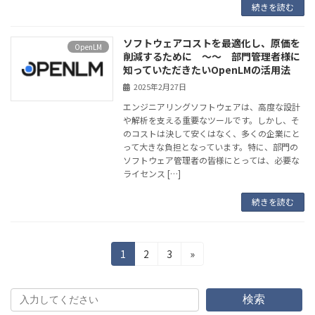
続きを読む
ソフトウェアコストを最適化し、原価を
OpenLM
削減するために 〜〜 部門管理者様に
知っていただきたいOpenLMの活用法
2025年2月27日
エンジニアリングソフトウェアは、高度な設計
や解析を支える重要なツールです。しかし、そ
のコストは決して安くはなく、多くの企業にと
って大きな負担となっています。特に、部門の
ソフトウェア管理者の皆様にとっては、必要な
ライセンス […]
続きを読む
投
固
固
固
1
2
3
»
定
定
定
稿
ペ
ペ
ペ
の
ー
ー
ー
検索
ジ
ジ
ジ