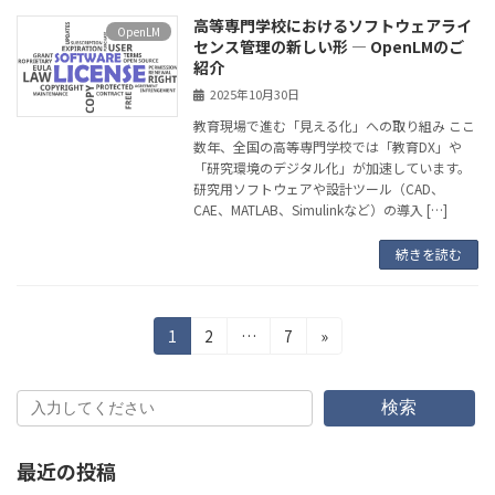
高等専門学校におけるソフトウェアライ
OpenLM
センス管理の新しい形 — OpenLMのご
紹介
2025年10月30日
教育現場で進む「見える化」への取り組み ここ
数年、全国の高等専門学校では「教育DX」や
「研究環境のデジタル化」が加速しています。
研究用ソフトウェアや設計ツール（CAD、
CAE、MATLAB、Simulinkなど）の導入 […]
続きを読む
投
固
固
固
1
2
…
7
»
定
定
定
稿
ペ
ペ
ペ
の
ー
ー
ー
検索
ジ
ジ
ジ
ペ
最近の投稿
ー