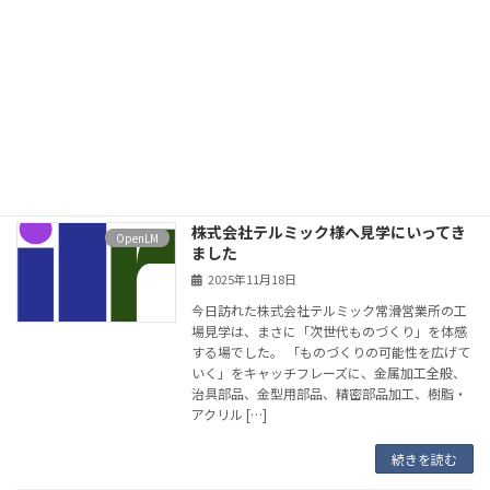
本日は、私が新たに公開した動画 「エンジニア
リングソフトウェア管理の本質」 をご紹介しま
す。本動画では、CAD・CAE・EDAなど高価な
エンジニアリングソフトウェアに関する“根本
的な課題”と、 企業が取るべきアプローチに
[…]
続きを読む
株式会社テルミック様へ見学にいってき
OpenLM
ました
2025年11月18日
今日訪れた株式会社テルミック常滑営業所の工
場見学は、まさに「次世代ものづくり」を体感
する場でした。 「ものづくりの可能性を広げて
いく」をキャッチフレーズに、金属加工全般、
治具部品、金型用部品、精密部品加工、樹脂・
アクリル […]
続きを読む