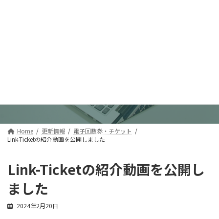
コ
ナ
iTraction株式会社
ン
ビ
テ
ゲ
ン
ー
ツ
シ
へ
ョ
ス
ン
更新情報
キ
に
ッ
移
プ
動
Home
更新情報
電子回数券・チケット
Link-Ticketの紹介動画を公開しました
Link-Ticketの紹介動画を公開し
ました
2024年2月20日