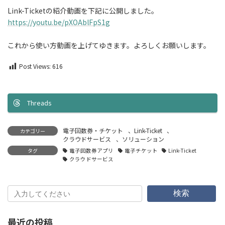
Link-Ticketの紹介動画を下記に公開しました。
https://youtu.be/pXOAblFpS1g
これから使い方動画を上げてゆきます。よろしくお願いします。
Post Views:
616
Threads
電子回数券・チケット
、
Link-Ticket
、
カテゴリー
クラウドサービス
、
ソリューション
タグ
電子回数券アプリ
電子チケット
Link-Ticket
クラウドサービス
検索
最近の投稿