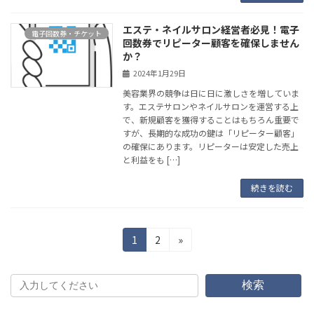
エステ・ネイルサロン経営者必見！電子
電子回数券・チケット
回数券でリピーター顧客を確保しません
か？
2024年1月29日
美容業界の競争は日に日に激しさを増していま
す。エステサロンやネイルサロンを運営する上
で、新規顧客を獲得することはもちろん重要で
すが、長期的な成功の鍵は「リピーター顧客」
の確保にあります。リピーターは安定した売上
と利益をも […]
続きを読む
投
固
固
1
2
»
定
定
稿
ペ
ペ
の
ー
ー
検索
ジ
ジ
ペ