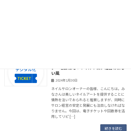
エステサロンオーナーの皆様、こんにちは。美
と健康を提供するエステサロンの経営者として
みなさんは「高品質のサービス提供」に努めて
いらっしゃると推察します。同時に経営の安定
と発展にも目を向ける必要があります。今回は
電子チケッ […]
続きを読む
電子チケット・回数券を活用したリピー
電子回数券・チケット
ター増加戦略：ネイルサロン経営の新し
い風
2024年1月30日
ネイルサロンオーナーの皆様、こんにちは。み
なさんは美しいネイルアートを提供することに
情熱を注いでおられると推察しますが、同時に
サロン経営の安定と発展にも注目しなければな
りません。今回は、電子チケットや回数券を活
用してリピ […]
続きを読む