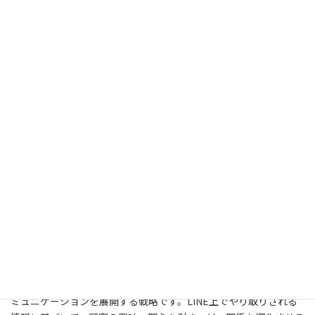
LINE公式アカウントを活用した
革新的マーケティングシステム
デジタルマーケティングの最前線から興味深いニュースをお届けし
ます。iTraction株式会社は、株式会社MARKELINKと手を組み、
LINE公式アカウントを活用した画期的なマーケティングシステム
の構築をサポートすることになりました。
この協業の中核となるのが、「LINE公式アカウント」の利用で
す。LINE公式アカウントは、企業やブランドがLINEユーザーと直
接コミュニケーションを取るための強力なツールであり、顧客と
の関係構築において重要な役割を果たしています。このアカウン
トを通じて、企業は顧客にリアルタイムで情報を提供したり、ユー
ザーのフィードバックを受け取ったりすることが可能です。
そして、注目すべきは「APIを使った自動化」というコンセプトで
す。これは、顧客のライフステージや購買行動に応じて最適なコ
ミュニケーションを展開する戦略です。LINE上でやり取りされる