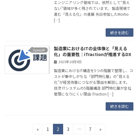
エンジニアリング領域では、依然として“見え
ない”領域が多く残されています。 製造現場で
進む「見える化」の進展 先日参加したMortio
[…]
続きを読む
製造業におけるITの全体像と「見える
OpenLM
化」の重要性｜iTractionが推進するDX
2025年10月9日
製造業におけるIT構造を5つの階層で整理し、コ
ストが集中しがちな「部門特化層」の“見える
化”が経営改善につながる理由を解説します。
目次 ITシステムの5階層構造 部門特化層が全社
管理になりにくい理由 iTraction […]
続きを読む
投
固
固
固
固
«
1
2
3
…
7
»
定
定
定
定