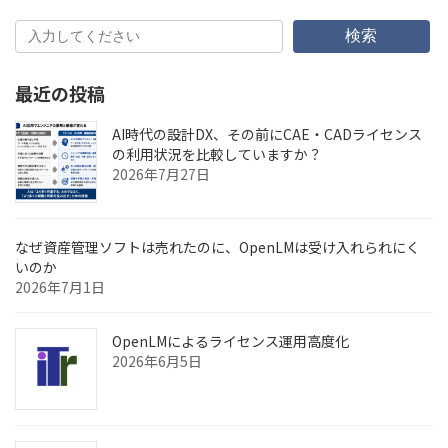
稿
ペ
ペ
ペ
ペ
の
ー
ー
ー
ー
検索
ジ
ジ
ジ
ジ
ペ
最近の投稿
ー
ジ
AI時代の設計DX、その前にCAE・CADライセンス
の利用状況を比較していますか？
送
2026年7月27日
り
なぜ資産管理ソフトは売れたのに、OpenLMは受け入れられにく
いのか
2026年7月1日
OpenLMによるライセンス運用高度化
2026年6月5日