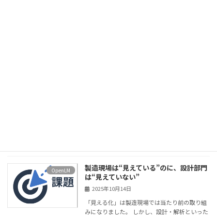
続きを読む
建設業界のDXが加速──CADソフトの進
OpenLM
化と「ライセンス見える化」の重要性
2025年10月21日
建設業界のデジタル化は設計・施工・管理の全
工程で加速しています。 その中で、CADソフト
ウェアは単なる設計ツールから「情報プラット
フォーム」へと進化を遂げています。 しかし、
同時に見落とされがちな課題も存在します──
それ […]
続きを読む
製造現場は“見えている”のに、設計部門
OpenLM
は“見えていない”
2025年10月14日
「見える化」は製造現場では当たり前の取り組
みになりました。 しかし、設計・解析といった