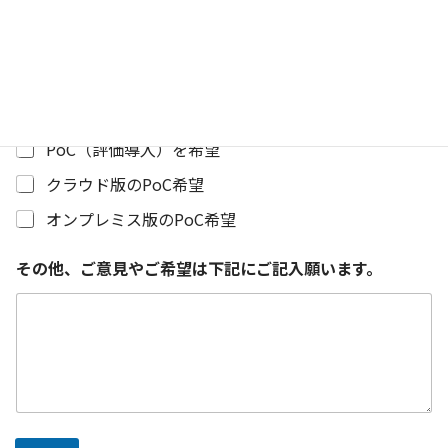
使用状況のレポート・監査対応
お
名
セキュリティを意識したライセンス管理
前
海外／複数拠点でのライセンス管理
エンジニアリングソフトとの連携実績
PoC（評価導入）を希望
クラウド版のPoC希望
オンプレミス版のPoC希望
その他、ご意見やご希望は下記にご記入願います。