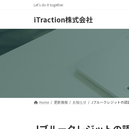
コ
ナ
Let's do it together.
ン
ビ
テ
ゲ
iTraction株式会社
ン
ー
ツ
シ
へ
ョ
ス
ン
キ
に
ッ
移
プ
動
Home
更新情報
お知らせ
Jブルークレジットの認
Jブルークレジットの