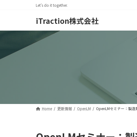
コ
ナ
Let's do it together.
ン
ビ
テ
ゲ
iTraction株式会社
ン
ー
ツ
シ
へ
ョ
ス
ン
キ
に
ッ
移
プ
動
Home
更新情報
OpenLM
OpenLMセミナー：
OpenLMセミナー：