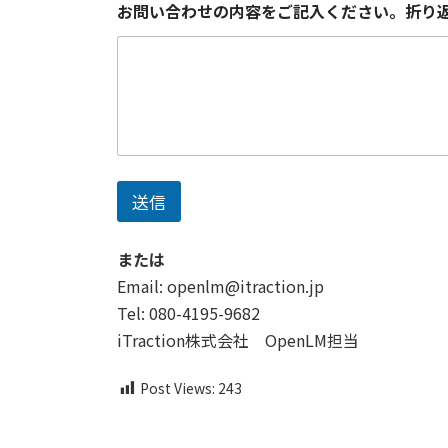
お問い合わせの内容をご記入ください。折り
社
名
＊
任
意
項
目
で
す
送信
お
名
前
または
お
問
Email: openlm@itraction.jp
い
Tel: 080-4195-9682
合
わ
iTraction株式会社 OpenLM担当
せ
の
Post Views:
243
内
容
を