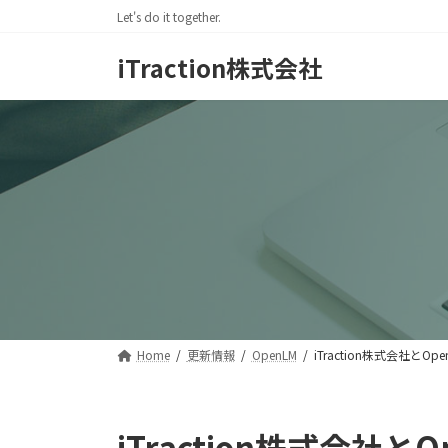
コ
ナ
Let's do it together.
ン
ビ
テ
ゲ
iTraction株式会社
ン
ー
ツ
シ
へ
ョ
ス
ン
キ
に
ッ
移
プ
動
Home
更新情報
OpenLM
iTraction株式会社
iTraction株式会社