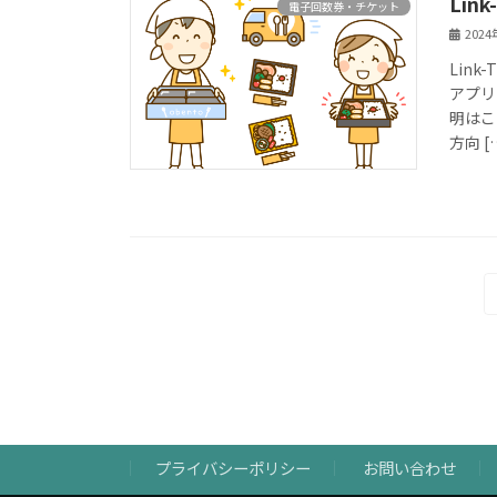
Lin
電子回数券・チケット
202
Lin
アプリ
明はこ
方向 [
投
稿
の
ペ
ー
プライバシーポリシー
お問い合わせ