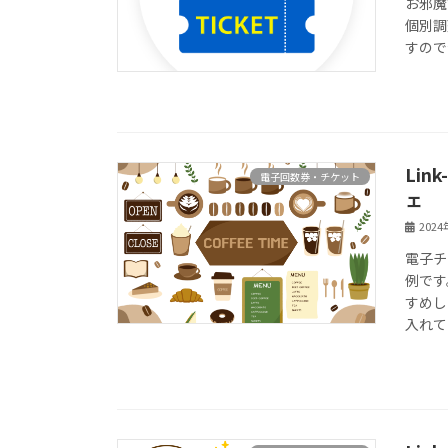
お邪魔
個別調
すので
Li
電子回数券・チケット
ェ
202
電子チ
例です
すめし
入れて