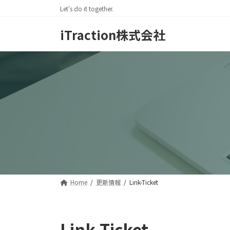
コ
ナ
Let's do it together.
ン
ビ
テ
ゲ
iTraction株式会社
ン
ー
ツ
シ
へ
ョ
ス
ン
キ
に
ッ
移
プ
動
Home
更新情報
Link-Ticket
Link-Ticket