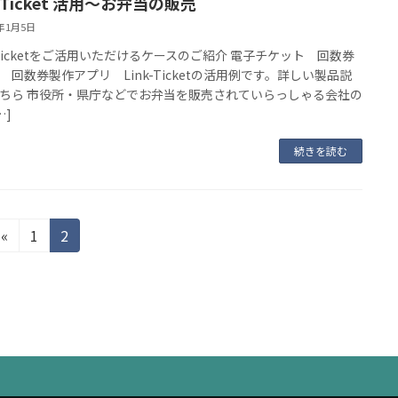
k-Ticket 活用〜お弁当の販売
4年1月5日
k-Ticketをご活用いただけるケースのご紹介 電子チケット 回数券
 回数券製作アプリ Link-Ticketの活用例です。詳しい製品説
ちら 市役所・県庁などでお弁当を販売されていらっしゃる会社の
…]
続きを読む
固
固
«
1
2
定
定
ペ
ペ
ー
ー
ジ
ジ