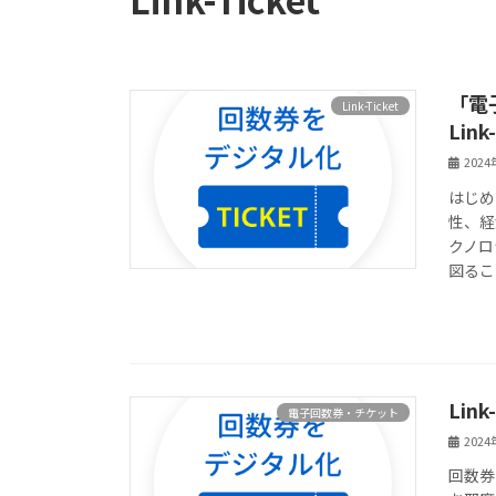
「電
Link-Ticket
Lin
202
はじめ
性、経
クノロ
図るこ
Lin
電子回数券・チケット
202
回数券