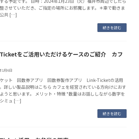
する予定です。 日時：2024年1月23日（火）福井市周辺でしたら
整させていただき、ご指定の場所にお邪魔します。＊車で動きま
公共 […]
続きを読む
nk-Ticketをご活用いただけるケースのご紹介 カフ
4年1月6日
ケット 回数券アプリ 回数券製作アプリ Link-Ticketの活用
。詳しい製品説明はこちら カフェを経営されている方向けにおす
ようと思います。 メリット・特徴 *数量はお話ししながら数字を
シミュ […]
続きを読む